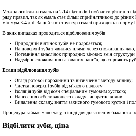
Можна освітлити емаль на 2-14 відтінків і побачити різницю ві
ряду правил, так як емаль стає більш сприйнятливою до різних 
мінімум 3-4 дні. За цей час структура емалі приходить в норму 
В яких випадках проводиться відбілювання зубів
Природний відтінок зубів не подобається;
На поверхні зуба з’явилися плями через споживання чаю, к
Потемніння внаслідок природних вікових змін структури з
Надмірне споживання газованих напоїв, що сприяють ру
Етапи відбілювання зубів
Огляд ротової порожнини та визначення методу впливу;
Чистка поверхні зубів від м’якого нальоту;
Ізоляція зубів від ясен спеціальним гумовим хусткою;
Нанесення отбеливающего складу і апаратне вплив;
Видалення складу, зняття захисного гумового хустки і по
Процедура займає мало часу, а іноді для досягнення бажаного р
Відбілити зуби, ціна