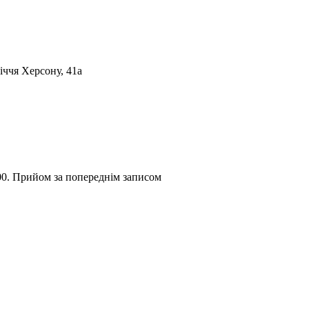
iччя Херсону, 41а
:00. Прийом за попереднім записом