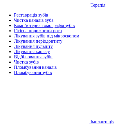
Терапiя
Реставрація зубів
Чистка каналів зуба
Комп’ютерна томографія зубів
Гігієна порожнини рота
Лікування зубів під мікроскопом
Лікування періодонтиту
Лікування пульпіту
Лікування карієсу
Відбілювання зубів
Чистка зубів
Пломбування каналів
Пломбування зубів
Iмплантація