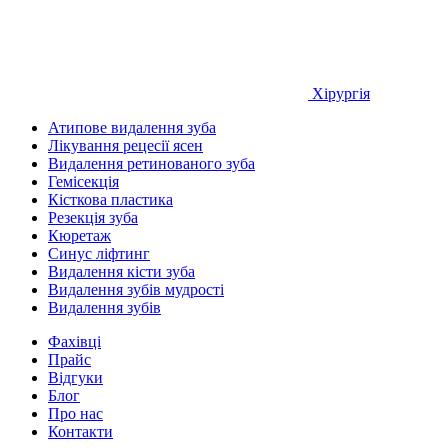
Хірургія
Атипове видалення зуба
Лікування рецесії ясен
Видалення ретинованого зуба
Гемісекція
Кісткова пластика
Резекція зуба
Кюретаж
Синус ліфтинг
Видалення кісти зуба
Видалення зубів мудрості
Видалення зубів
Фахівці
Прайс
Вiдгуки
Блог
Про нас
Контакти