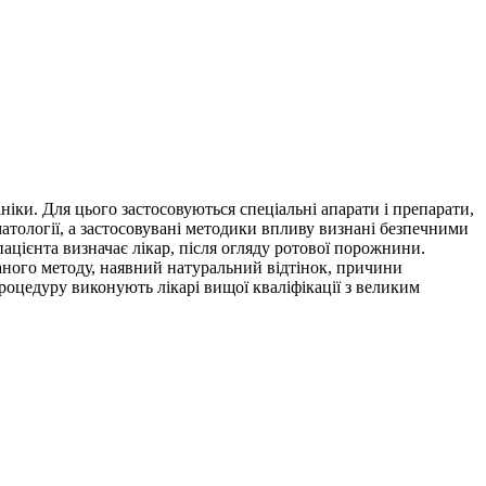
ніки. Для цього застосовуються спеціальні апарати і препарати,
матології, а застосовувані методики впливу визнані безпечними
ацієнта визначає лікар, після огляду ротової порожнини.
иваного методу, наявний натуральний відтінок, причини
роцедуру виконують лікарі вищої кваліфікації з великим