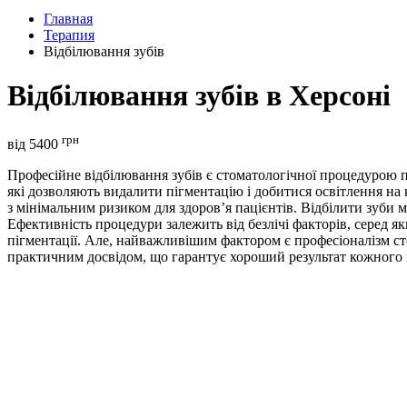
Главная
Терапия
Відбілювання зубів
Відбілювання зубів в Херсоні
грн
вiд 5400
Професійне відбілювання зубів є стоматологічної процедурою по
які дозволяють видалити пігментацію і добитися освітлення на к
з мінімальним ризиком для здоров’я пацієнтів. Відбілити зуби 
Ефективність процедури залежить від безлічі факторів, серед як
пігментації. Але, найважливішим фактором є професіоналізм сто
практичним досвідом, що гарантує хороший результат кожного 