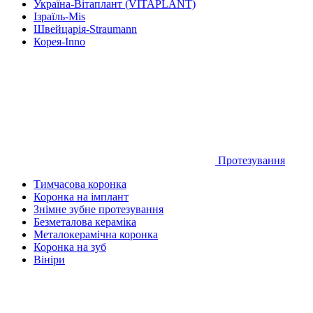
Україна-Вітаплант (VITAPLANT)
Ізраїль-Mis
Швейцарія-Straumann
Корея-Inno
Протезування
Тимчасова коронка
Коронка на імплант
Знімне зубне протезування
Безметалова кераміка
Металокерамічна коронка
Коронка на зуб
Вініри