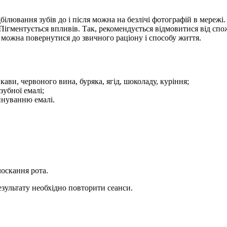
дбілювання зубів до і після можна на безлічі фотографій в мережі
Пігментується впливів. Так, рекомендується відмовитися від спож
і можна повернутися до звичного раціону і способу життя.
ави, червоного вина, буряка, ягід, шоколаду, куріння;
убної емалі;
йнуванню емалі.
лоскання рота.
езультату необхідно повторити сеанси.