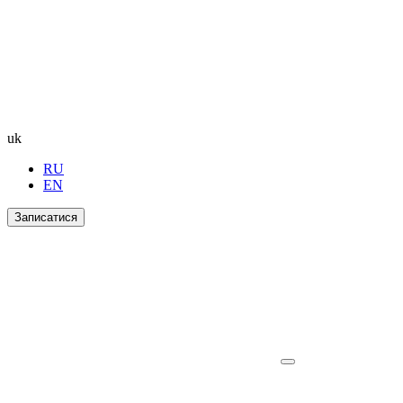
uk
RU
EN
Записатися