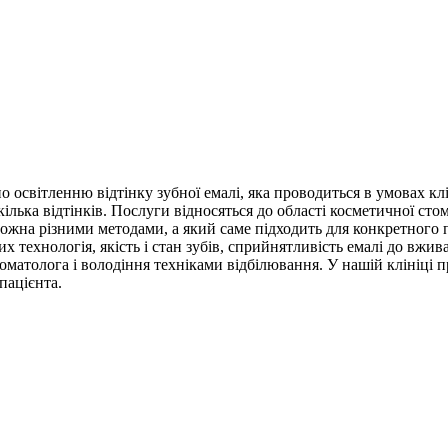
 освітленню відтінку зубної емалі, яка проводиться в умовах клі
ілька відтінків. Послуги відносяться до області косметичної сто
можна різними методами, а який саме підходить для конкретного п
их технологія, якість і стан зубів, сприйнятливість емалі до вж
матолога і володіння техніками відбілювання. У нашій клініці п
пацієнта.